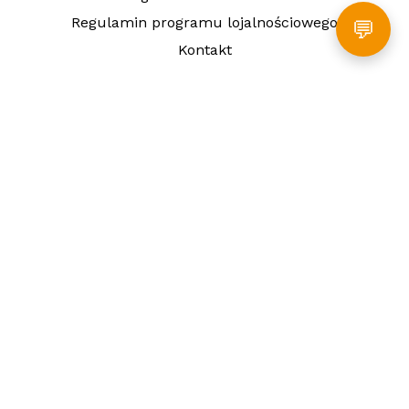
Regulamin programu lojalnościowego
💬
Kontakt
Dowozimy do:
Szczecin
Gdańsk
Gdynia
Sopot
Olsztyn
Białystok
Augustów
Łomża
Suwałki
Zambrów