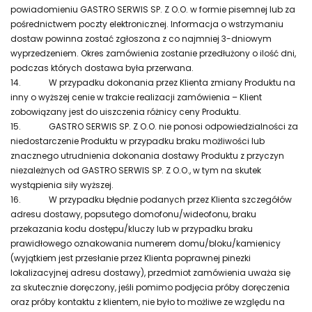
powiadomieniu GASTRO SERWIS SP. Z O.O. w formie pisemnej lub za
pośrednictwem poczty elektronicznej. Informacja o wstrzymaniu
dostaw powinna zostać zgłoszona z co najmniej 3-dniowym
wyprzedzeniem. Okres zamówienia zostanie przedłużony o ilość dni,
podczas których dostawa była przerwana.
14.
W przypadku dokonania przez Klienta zmiany Produktu na
inny o wyższej cenie w trakcie realizacji zamówienia – Klient
zobowiązany jest do uiszczenia różnicy ceny Produktu.
15.
GASTRO SERWIS SP. Z O.O. nie ponosi odpowiedzialności za
niedostarczenie Produktu w przypadku braku możliwości lub
znacznego utrudnienia dokonania dostawy Produktu z przyczyn
niezależnych od GASTRO SERWIS SP. Z O.O., w tym na skutek
wystąpienia siły wyższej.
16.
W przypadku błędnie podanych przez Klienta szczegółów
adresu dostawy, popsutego domofonu/wideofonu, braku
przekazania kodu dostępu/kluczy lub w przypadku braku
prawidłowego oznakowania numerem domu/bloku/kamienicy
(wyjątkiem jest przesłanie przez Klienta poprawnej pinezki
lokalizacyjnej adresu dostawy), przedmiot zamówienia uważa się
za skutecznie doręczony, jeśli pomimo podjęcia próby doręczenia
oraz próby kontaktu z klientem, nie było to możliwe ze względu na