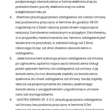
podpisanego oświadczenia w formie elektronicznej za
pośrednictwem poczty elektronicznej na adres
bok@torbasmaku.pl.
4.
Klientowi przysługuje prawo odstąpienia od całości Umowy
bez podawania przyczyny w terminie do godziny 08:00
najpóźniej na 2 Dzień roboczy przed dniem rozpoczęcia
realizacji Zamówienia wskazanym w przyjętym Zamówieniu,
a w przypadku niedochowania ww. terminu odstąpienie jest
skuteczne na przyszłość, w zakresie Usługi od 2 Dnia
roboczego licząc od dnia złożenia oświadczenia o
odstąpieniu.
5.
Jeżeli konsument wykonuje prawo odstąpienia od Umowy
po zgłoszeniu żądania rozpoczęcia świadczenia Usługi
przed upływem terminu do odstąpienia od umowy o jej
świadczeniu, to ma obowiązek zapłaty za świadczenia
spełnione do chwili odstąpienia od Umowy. Kwotę zapłaty
oblicza się proporcjonalnie do zakresu spełnionego
świadczenia, z uwzględnieniem uzgodnionej w umowie
ceny lub wynagrodzenia.
6.
GASTRO SERWIS SP. Z O.O. przysługuje prawo odstąpienia
od Umowy bez podania przyczyny w terminie 3 Dni
roboczych przed dniem rozpoczęcia realizacji Zamówienia