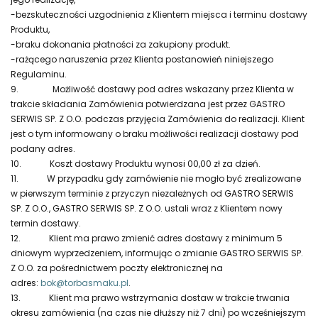
-bezskuteczności uzgodnienia z Klientem miejsca i terminu dostawy
Produktu,
-braku dokonania płatności za zakupiony produkt.
-rażącego naruszenia przez Klienta postanowień niniejszego
Regulaminu.
9.
Możliwość dostawy pod adres wskazany przez Klienta w
trakcie składania Zamówienia potwierdzana jest przez GASTRO
SERWIS SP. Z O.O. podczas przyjęcia Zamówienia do realizacji. Klient
jest o tym informowany o braku możliwości realizacji dostawy pod
podany adres.
10.
Koszt dostawy Produktu wynosi 00,00 zł za dzień.
11.
W przypadku gdy zamówienie nie mogło być zrealizowane
w pierwszym terminie z przyczyn niezależnych od GASTRO SERWIS
SP. Z O.O., GASTRO SERWIS SP. Z O.O. ustali wraz z Klientem nowy
termin dostawy.
12.
Klient ma prawo zmienić adres dostawy z minimum 5
dniowym wyprzedzeniem, informując o zmianie GASTRO SERWIS SP.
Z O.O. za pośrednictwem poczty elektronicznej na
adres:
bok@torbasmaku.pl
.
13.
Klient ma prawo wstrzymania dostaw w trakcie trwania
okresu zamówienia (na czas nie dłuższy niż 7 dni) po wcześniejszym