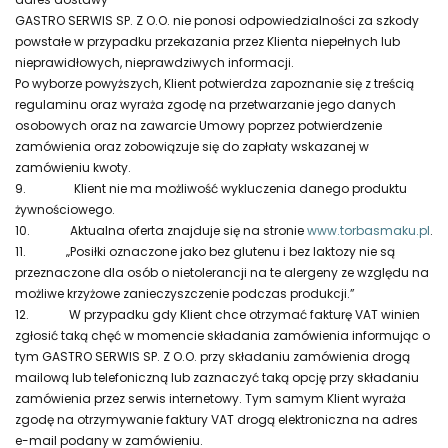
GASTRO SERWIS SP. Z O.O. nie ponosi odpowiedzialności za szkody
powstałe w przypadku przekazania przez Klienta niepełnych lub
nieprawidłowych, nieprawdziwych informacji.
Po wyborze powyższych, Klient potwierdza zapoznanie się z treścią
regulaminu oraz wyraża zgodę na przetwarzanie jego danych
osobowych oraz na zawarcie Umowy poprzez potwierdzenie
zamówienia oraz zobowiązuje się do zapłaty wskazanej w
zamówieniu kwoty.
9.
Klient nie ma możliwość wykluczenia danego produktu
żywnościowego.
10.
Aktualna oferta znajduje się na stronie
www.torbasmaku.pl
.
11.
„Posiłki oznaczone jako bez glutenu i bez laktozy nie są
przeznaczone dla osób o nietolerancji na te alergeny ze względu na
możliwe krzyżowe zanieczyszczenie podczas produkcji.”
12.
W przypadku gdy Klient chce otrzymać fakturę VAT winien
zgłosić taką chęć w momencie składania zamówienia informując o
tym GASTRO SERWIS SP. Z O.O. przy składaniu zamówienia drogą
mailową lub telefoniczną lub zaznaczyć taką opcję przy składaniu
zamówienia przez serwis internetowy. Tym samym Klient wyraża
zgodę na otrzymywanie faktury VAT drogą elektroniczna na adres
e-mail podany w zamówieniu.