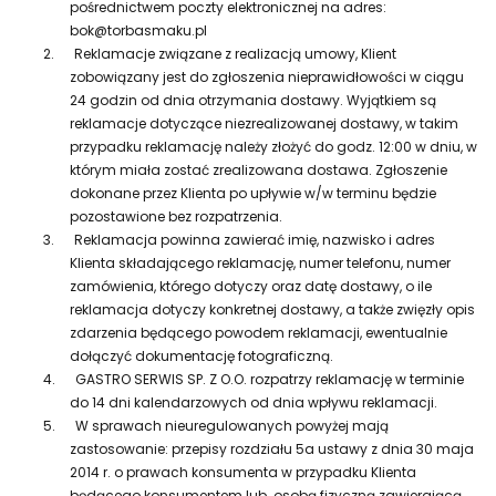
pośrednictwem poczty elektronicznej na adres:
bok@torbasmaku.pl
2.
Reklamacje związane z realizacją umowy, Klient
zobowiązany jest do zgłoszenia nieprawidłowości w ciągu
24 godzin od dnia otrzymania dostawy. Wyjątkiem są
reklamacje dotyczące niezrealizowanej dostawy, w takim
przypadku reklamację należy złożyć do godz. 12:00 w dniu, w
którym miała zostać zrealizowana dostawa. Zgłoszenie
dokonane przez Klienta po upływie w/w terminu będzie
pozostawione bez rozpatrzenia.
3.
Reklamacja powinna zawierać imię, nazwisko i adres
Klienta składającego reklamację, numer telefonu, numer
zamówienia, którego dotyczy oraz datę dostawy, o ile
reklamacja dotyczy konkretnej dostawy, a także zwięzły opis
zdarzenia będącego powodem reklamacji, ewentualnie
dołączyć dokumentację fotograficzną.
4.
GASTRO SERWIS SP. Z O.O. rozpatrzy reklamację w terminie
do 14 dni kalendarzowych od dnia wpływu reklamacji.
5.
W sprawach nieuregulowanych powyżej mają
zastosowanie: przepisy rozdziału 5a ustawy z dnia 30 maja
2014 r. o prawach konsumenta w przypadku Klienta
będącego konsumentem lub osobą fizyczną zawierającą