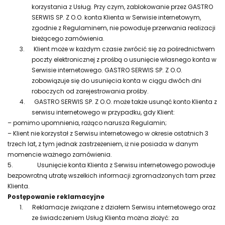
korzystania z Usług. Przy czym, zablokowanie przez GASTRO
SERWIS SP. Z O.O. konta Klienta w Serwisie internetowym,
zgodnie z Regulaminem, nie powoduje przerwania realizacji
bieżącego zamówienia.
3.
Klient może w każdym czasie zwrócić się za pośrednictwem
poczty elektronicznej z prośbą o usunięcie własnego konta w
Serwisie internetowego. GASTRO SERWIS SP. Z O.O.
zobowiązuje się do usunięcia konta w ciągu dwóch dni
roboczych od zarejestrowania prośby.
4.
GASTRO SERWIS SP. Z O.O. może także usunąć konto Klienta z
serwisu internetowego w przypadku, gdy Klient:
– pomimo upomnienia, rażąco narusza Regulamin;
– Klient nie korzystał z Serwisu internetowego w okresie ostatnich 3
trzech lat, z tym jednak zastrzeżeniem, iż nie posiada w danym
momencie ważnego zamówienia.
5.
Usunięcie konta Klienta z Serwisu internetowego powoduje
bezpowrotną utratę wszelkich informacji zgromadzonych tam przez
Klienta.
Postępowanie reklamacyjne
1.
Reklamacje związane z działem Serwisu internetowego oraz
ze świadczeniem Usług Klienta można złożyć: za