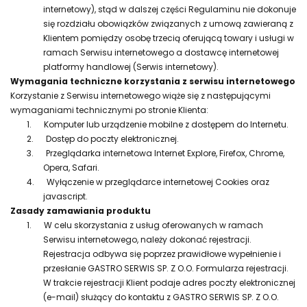
internetowy), stąd w dalszej części Regulaminu nie dokonuje
się rozdziału obowiązków związanych z umową zawieraną z
Klientem pomiędzy osobę trzecią oferującą towary i usługi w
ramach Serwisu internetowego a dostawcę internetowej
platformy handlowej (Serwis internetowy).
Wymagania techniczne korzystania z serwisu internetowego
Korzystanie z Serwisu internetowego wiąże się z następującymi
wymaganiami technicznymi po stronie Klienta:
1.
Komputer lub urządzenie mobilne z dostępem do Internetu.
2.
Dostęp do poczty elektronicznej.
3.
Przeglądarka internetowa Internet Explore, Firefox, Chrome,
Opera, Safari.
4.
Wyłączenie w przeglądarce internetowej Cookies oraz
javascript.
Zasady zamawiania produktu
1.
W celu skorzystania z usług oferowanych w ramach
Serwisu internetowego, należy dokonać rejestracji.
Rejestracja odbywa się poprzez prawidłowe wypełnienie i
przesłanie GASTRO SERWIS SP. Z O.O. Formularza rejestracji.
W trakcie rejestracji Klient podaje adres poczty elektronicznej
(e-mail) służący do kontaktu z GASTRO SERWIS SP. Z O.O.