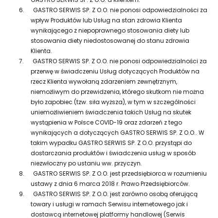
6.
GASTRO SERWIS SP. Z O.O. nie ponosi odpowiedzialności za
wpływ Produktów lub Usług na stan zdrowia Klienta
wynikającego z niepoprawnego stosowania diety lub
stosowania diety niedostosowanej do stanu zdrowia
Klienta.
7.
GASTRO SERWIS SP. Z O.O. nie ponosi odpowiedzialności za
przerwę w świadczeniu Usług dotyczących Produktów na
rzecz Klienta wywołaną zdarzeniem zewnętrznym,
niemożliwym do przewidzenia, którego skutkom nie można
było zapobiec (tzw. siła wyższa), w tym w szczególności
uniemożliwieniem świadczenia takich Usług na skutek
wystąpienia w Polsce COVID-19 oraz zdarzeń z tego
wynikających a dotyczących GASTRO SERWIS SP. Z O.O.. W
takim wypadku GASTRO SERWIS SP. Z O.O. przystąpi do
dostarczania produktów i świadczenia usług w sposób
niezwłoczny po ustaniu ww. przyczyn.
8.
GASTRO SERWIS SP. Z O.O. jest przedsiębiorca w rozumieniu
ustawy z dnia 6 marca 2018 r. Prawo Przedsiębiorców.
9.
GASTRO SERWIS SP. Z O.O. jest zarówno osobą oferującą
towary i usługi w ramach Serwisu internetowego jak i
dostawcą internetowej platformy handlowej (Serwis