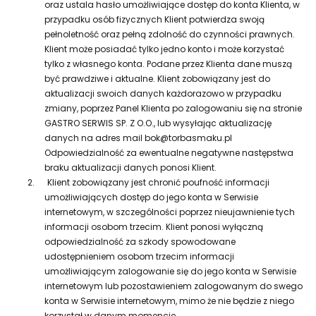
oraz ustala hasło umożliwiające dostęp do konta Klienta, w
przypadku osób fizycznych Klient potwierdza swoją
pełnoletność oraz pełną zdolność do czynności prawnych.
Klient może posiadać tylko jedno konto i może korzystać
tylko z własnego konta. Podane przez Klienta dane muszą
być prawdziwe i aktualne. Klient zobowiązany jest do
aktualizacji swoich danych każdorazowo w przypadku
zmiany, poprzez Panel Klienta po zalogowaniu się na stronie
GASTRO SERWIS SP. Z O.O., lub wysyłając aktualizację
danych na adres mail bok@torbasmaku.pl
Odpowiedzialność za ewentualne negatywne następstwa
braku aktualizacji danych ponosi Klient.
2.
Klient zobowiązany jest chronić poufność informacji
umożliwiających dostęp do jego konta w Serwisie
internetowym, w szczególności poprzez nieujawnienie tych
informacji osobom trzecim. Klient ponosi wyłączną
odpowiedzialność za szkody spowodowane
udostępnieniem osobom trzecim informacji
umożliwiającym zalogowanie się do jego konta w Serwisie
internetowym lub pozostawieniem zalogowanym do swego
konta w Serwisie internetowym, mimo że nie będzie z niego
korzystał w danym momencie.