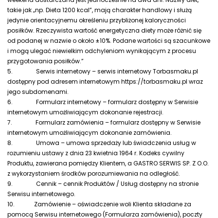
takie jak „np. Dieta 1200 kcal”, mają charakter handlowy i służą
jedynie orientacyjnemu określeniu przybliżonej kaloryczności
posiłków. Rzeczywista wartość energetyczna diety może różnić się
od podanej w nazwie o około ±10%. Podane wartości są szacunkowe
i mogą ulegać niewielkim odchyleniom wynikającym z procesu
przygotowania posiłków.”
5.
Serwis internetowy – serwis internetowy Torbasmaku.pl
dostępny pod adresem internetowym https://torbasmaku.pl wraz
jego subdomenami.
6.
Formularz internetowy – formularz dostępny w Serwisie
internetowym umożliwiającym dokonanie rejestracji.
7.
Formularz zamówienia – formularz dostępny w Serwisie
internetowym umożliwiającym dokonanie zamówienia.
8.
Umowa – umowa sprzedaży lub świadczenia usług w
rozumieniu ustawy z dnia 23 kwietnia 1964 r. Kodeks cywilny
Produktu, zawierana pomiędzy Klientem, a GASTRO SERWIS SP. Z O.O.
z wykorzystaniem środków porozumiewania na odległość.
9.
Cennik – cennik Produktów / Usług dostępny na stronie
Serwisu internetowego.
10.
Zamówienie – oświadczenie woli Klienta składane za
pomocą Serwisu internetowego (Formularza zamówienia), poczty