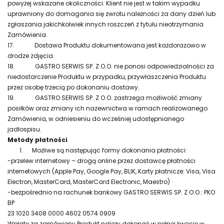
powyżej wskazane okoliczności. Klient nie jest w takim wypadku
uprawniony do domagania się zwrotu należności za dany dzień lub
zgłaszania jakichkolwiek innych roszczeń z tytułu nieotrzymania
Zamówienia.
17.
Dostawa Produktu dokumentowana jest każdorazowo w
drodze zdjęcia.
18.
GASTRO SERWIS SP. Z O.O. nie ponosi odpowiedzialności za
niedostarczenie Produktu w przypadku, przywłaszczenia Produktu
przez osobę trzecią po dokonaniu dostawy.
19.
GASTRO SERWIS SP. Z O.O. zastrzega możliwość zmiany
posiłków oraz zmiany ich nazewnictwa w ramach realizowanego
Zamówienia, w odniesieniu do wcześniej udostępnianego
jadłospisu.
Metody płatności
1.
Możliwe są następując formy dokonania płatności:
-przelew internetowy – drogą online przez dostawcę płatności
internetowych (Apple Pay, Google Pay, BLIK, Karty płatnicze: Visa, Visa
Electron, MasterCard, MasterCard Electronic, Maestro)
-bezpośrednio na rachunek bankowy GASTRO SERWIS SP. Z O.O.: PKO
BP
23 1020 3408 0000 4602 0574 0909
Wpłatę za zamówiony Produkt należy dokonać w pełnej kwocie w