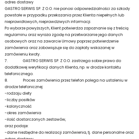
adres dostawy
GASTRO SERWIS SP. Z O.O. nie ponosi odpowiedzialności za szkody
powstałe w przypadku przekazania przez Klienta niepełnych lub
nieprawidłowych, nieprawdziwych informacji.
Po wyborze powyższych, Klient potwierdza zapoznanie się z treścią
regulaminu oraz wyraża zgodę na przetwarzanie jego danych
osobowych oraz na zawarcie Umowy poprzez potwierdzenie
zamówienia oraz zobowiązuje się do zapłaty wskazanej w
zamówieniu kwoty.
7.
GASTRO SERWIS SP. Z O.O. zastrzega sobie prawo do
dodatkowej weryfikacji danych Klienta, np. w drodze kontaktu
telefonicznego.
8.
Proces zamówienia przez telefon polega na ustaleniu w
drodze telefonicznej:
-rodzaju diety
-liczby posiłków
-kaloryczność
-okres zamówienia
-ilość dostarczonych zestawów,
oraz podaje:
-dane niezbędne do realizacji zamówienia, tj. dane personalne oraz
adres dostawy