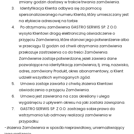
zmiany godzin dostawy w trakcie trwania zamówienia.
3.
Identyfikacja Klienta odbywa się za pomocą
spersonalizowanego numeru Klienta, który umieszczany jest
na etykiecie adresowej na torbie.
4.
Po otrzymaniu zamówienia GASTRO SERWIS SP. Z O.O.
wysyła Klientowi drogą elektroniczną oświadczenie o
przyjęciu Zamówienia, które stanowi jego potwierdzenie albo
w przeciągu 12 godzin od chwili otrzymania zamówienia
przekazuje zastrzeżenia co do treści Zamówienia.
Zamówienie zostaje potwierdzone, jeżeli zawiera dane
pozwalające na identyfikację zamówienia, tj. imię, nazwisko,
adres, zamówiony Produkt, okres abonamentowy, a Klient
udzielił wszystkich wymaganych zgód.
5.
Umowa zostaje zawarta z chwilą złożenia Klientowi
oświadczenia o przyjęciu Zamówienia.
6.
Umowa jest zawierana na czas określony i ulega
wygaśnięciu z upływem okresu na jaki została zawiązana.
7.
GASTRO SERWIS SP. Z O.O. zastrzega sobie prawo do
wstrzymania lub odmowy realizacji zamówienia w
przypadku:
-złożenia Zamówienia w sposób nieprawidłowy, uniemożliwiający
jego realizację,