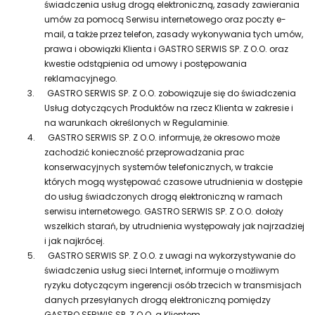
świadczenia usług drogą elektroniczną, zasady zawierania
umów za pomocą Serwisu internetowego oraz poczty e-
mail, a także przez telefon, zasady wykonywania tych umów,
prawa i obowiązki Klienta i GASTRO SERWIS SP. Z O.O. oraz
kwestie odstąpienia od umowy i postępowania
reklamacyjnego.
3.
GASTRO SERWIS SP. Z O.O. zobowiązuje się do świadczenia
Usług dotyczących Produktów na rzecz Klienta w zakresie i
na warunkach określonych w Regulaminie.
4.
GASTRO SERWIS SP. Z O.O. informuje, że okresowo może
zachodzić konieczność przeprowadzania prac
konserwacyjnych systemów telefonicznych, w trakcie
których mogą występować czasowe utrudnienia w dostępie
do usług świadczonych drogą elektroniczną w ramach
serwisu internetowego. GASTRO SERWIS SP. Z O.O. dołoży
wszelkich starań, by utrudnienia występowały jak najrzadziej
i jak najkrócej.
5.
GASTRO SERWIS SP. Z O.O. z uwagi na wykorzystywanie do
świadczenia usług sieci Internet, informuje o możliwym
ryzyku dotyczącym ingerencji osób trzecich w transmisjach
danych przesyłanych drogą elektroniczną pomiędzy
GASTRO SERWIS SP. Z O.O. a Klientem.