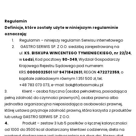
Regulamin
Definicje, które zostały użyte w niniejszym regulaminie
oznaczają:
1.
Regulamin – niniejszy regulamin Serwisu internetowego
2.
GASTRO SERWIS SP. Z O.O. siedzibą zarejestrowaną na
ul.
KS. BISKUPA WINCENTEGO TYMIENIECKIEGO, nr 22/24
,
w
Łodzi
, Kod pocztowy
90-349
, Wydział Gospodarczy
Krajowego Rejestru Sądowego pod numerem
KRS:
0000032501
NIP
9471842631
, REGON
472272359
, o
kapitale zakładowym równym 1 351 500 zł, tel;
+48 783 073 073, e-mail: bok@torbasmaku.pl
3.
Klient – osoba fizyczna (osoba pełnoletnia, posiadająca
pełną zdolność do czynności prawnych), osoba prawna albo
jednostka organizacyjna nieposiadająca osobowości prawnej,
której ustawa przyznaje zdolność prawną, która korzysta z produktów
lub usług GASTRO SERWIS SP. Z O.O.
4.
Produkt – zestaw 3 lub 5 posiłków o łącznej kaloryczności
od 1000 do 3500 kcal dostarczany klientowi codziennie, dieta na
weekend dostarczana jest jednocześnie na dwa dni.
Nazwy diet,