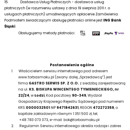
15.
Dostawca Usług Płatniczych - dostawca usług
płatniczych (w rozumieniu ustawy z dnia 19 sierpnia 2011 r. o
usługach płatniczych) umożliwiających opłacenie Zamówienia.
Podmiotem świadczącym obsługę płatności online jest
ING Bank
Śląski
Obsługujemy metody płatności:
Postanowienia ogólne
1.
Właścicielem serwisu internetowego pod adresem
www.torbasmaku.pl (zwany dalej „Sprzedawcą”) jest
firma
GASTRO SERWIS SP. Z O.O.
z siedzibą zarejestrowaną
na ul.
KS. BISKUPA WINCENTEGO TYMIENIECKIEGO, nr
22/24
, w
Łodzi
, Kod pocztowy
90-349
, Wydział
Gospodarczy Krajowego Rejestru Sądowego pod numerem
KRS:
0000032501
NIP
9471842631
, REGON
472272359
, o
kapitale zakładowym równym 1 351 500 zł, tel;
+48 783 073 073, e-mail: bok@torbasmaku.pl
2.
Regulamin Serwisu internetowego określa rodzaje i zakres