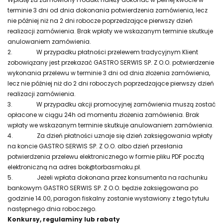
terminie 3 dni od dnia dokonania potwierdzenia zamówienia, lecz
nie później niż na 2 dni robocze poprzedzające pierwszy dzień
realizacji zamówienia. Brak wpłaty we wskazanym terminie skutkuje
anulowaniem zamówienia.
2.
W przypadku płatności przelewem tradycyjnym Klient
zobowiązany jest przekazać GASTRO SERWIS SP. Z O.O. potwierdzenie
wykonania przelewu w terminie 3 dni od dnia złożenia zamówienia,
lecz nie później niż do 2 dni roboczych poprzedzające pierwszy dzień
realizacji zamówienia.
3.
W przypadku akcji promocyjnej zamówienia muszą zostać
opłacone w ciągu 24h od momentu złożenia zamówienia. Brak
wpłaty we wskazanym terminie skutkuje anulowaniem zamówienia.
4.
Za dzień płatności uznaje się dzień zaksięgowania wpłaty
na koncie GASTRO SERWIS SP. Z O.O. albo dzień przesłania
potwierdzenia przelewu elektronicznego w formie pliku PDF pocztą
elektroniczną na adres bok@torbasmaku.pl.
5.
Jeżeli wpłata dokonana przez konsumenta na rachunku
bankowym GASTRO SERWIS SP. Z O.O. będzie zaksięgowana po
godzinie 14.00, paragon fiskalny zostanie wystawiony z tego tytułu
następnego dnia roboczego.
Konkursy, regulaminy lub rabaty