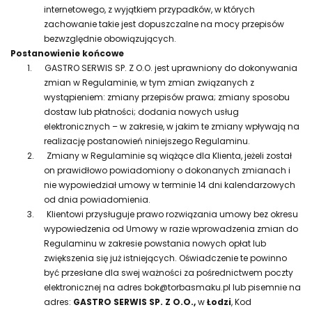
internetowego, z wyjątkiem przypadków, w których
zachowanie takie jest dopuszczalne na mocy przepisów
bezwzględnie obowiązujących.
Postanowienie końcowe
1.
GASTRO SERWIS SP. Z O.O. jest uprawniony do dokonywania
zmian w Regulaminie, w tym zmian związanych z
wystąpieniem: zmiany przepisów prawa; zmiany sposobu
dostaw lub płatności; dodania nowych usług
elektronicznych – w zakresie, w jakim te zmiany wpływają na
realizację postanowień niniejszego Regulaminu.
2.
Zmiany w Regulaminie są wiążące dla Klienta, jeżeli został
on prawidłowo powiadomiony o dokonanych zmianach i
nie wypowiedział umowy w terminie 14 dni kalendarzowych
od dnia powiadomienia.
3.
Klientowi przysługuje prawo rozwiązania umowy bez okresu
wypowiedzenia od Umowy w razie wprowadzenia zmian do
Regulaminu w zakresie powstania nowych opłat lub
zwiększenia się już istniejących. Oświadczenie te powinno
być przesłane dla swej ważności za pośrednictwem poczty
elektronicznej na adres bok@torbasmaku.pl lub pisemnie na
adres:
GASTRO SERWIS SP. Z O.O.,
w
Łodzi
, Kod