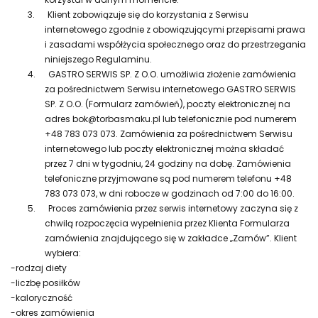
3.
Klient zobowiązuje się do korzystania z Serwisu
internetowego zgodnie z obowiązującymi przepisami prawa
i zasadami współżycia społecznego oraz do przestrzegania
niniejszego Regulaminu.
4.
GASTRO SERWIS SP. Z O.O. umożliwia złożenie zamówienia
za pośrednictwem Serwisu internetowego GASTRO SERWIS
SP. Z O.O. (Formularz zamówień), poczty elektronicznej na
adres bok@torbasmaku.pl lub telefonicznie pod numerem
+48 783 073 073. Zamówienia za pośrednictwem Serwisu
internetowego lub poczty elektronicznej można składać
przez 7 dni w tygodniu, 24 godziny na dobę. Zamówienia
telefoniczne przyjmowane są pod numerem telefonu +48
783 073 073, w dni robocze w godzinach od 7:00 do 16:00.
5.
Proces zamówienia przez serwis internetowy zaczyna się z
chwilą rozpoczęcia wypełnienia przez Klienta Formularza
zamówienia znajdującego się w zakładce „Zamów”. Klient
wybiera:
-rodzaj diety
-liczbę posiłków
-kaloryczność
-okres zamówienia