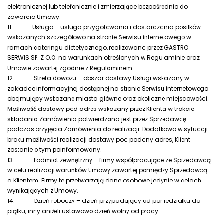
elektronicznej lub telefonicznie i zmierzające bezpośrednio do
zawarcia Umowy.
11.
Usługa – usługa przygotowania i dostarczania posiłków
wskazanych szczegółowo na stronie Serwisu internetowego w
ramach cateringu dietetycznego, realizowana przez GASTRO
SERWIS SP. Z O.O. na warunkach określonych w Regulaminie oraz
Umowie zawartej zgodnie z Regulaminem.
12.
Strefa dowozu – obszar dostawy Usługi wskazany w
zakładce informacyjnej dostępnej na stronie Serwisu internetowego
obejmujący wskazane miasta główne oraz okoliczne miejscowości.
Możliwość dostawy pod adres wskazany przez Klienta w trakcie
składania Zamówienia potwierdzana jest przez Sprzedawcę
podczas przyjęcia Zamówienia do realizacji. Dodatkowo w sytuacji
braku możliwości realizacji dostawy pod podany adres, Klient
zostanie o tym poinformowany.
13.
Podmiot zewnętrzny – firmy współpracujące ze Sprzedawcą
w celu realizacji warunków Umowy zawartej pomiędzy Sprzedawcą
a Klientem. Firmy te przetwarzają dane osobowe jedynie w celach
wynikających z Umowy.
14.
Dzień roboczy – dzień przypadający od poniedziałku do
piątku, inny aniżeli ustawowo dzień wolny od pracy.