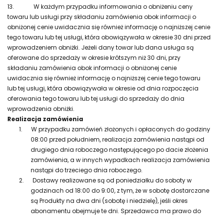
13.
W każdym przypadku informowania o obniżeniu ceny
towaru lub usługi przy składaniu zamówienia obok informacji o
obniżonej cenie uwidacznia się również informację o najniższej cenie
tego towaru lub tej usługi, która obowiązywała w okresie 30 dni przed
wprowadzeniem obniżki. Jeżeli dany towar lub dana usługa są
oferowane do sprzedaży w okresie krótszym niż 30 dni, przy
składaniu zamówienia obok informacji o obniżonej cenie
uwidacznia się również informację o najniższej cenie tego towaru
lub tej usługi, która obowiązywała w okresie od dnia rozpoczęcia
oferowania tego towaru lub tej usługi do sprzedaży do dnia
wprowadzenia obniżki.
Realizacja zamówienia
1.
W przypadku zamówień złożonych i opłaconych do godziny
08:00 przed południem, realizacja zamówienia nastąpi od
drugiego dnia roboczego następującego po dacie złożenia
zamówienia, a w innych wypadkach realizacja zamówienia
nastąpi do trzeciego dnia roboczego.
2.
Dostawy realizowane są od poniedziałku do soboty w
godzinach od 18:00 do 9:00, z tym, że w sobotę dostarczane
są Produkty na dwa dni (sobotę i niedzielę), jeśli okres
abonamentu obejmuje te dni. Sprzedawca ma prawo do