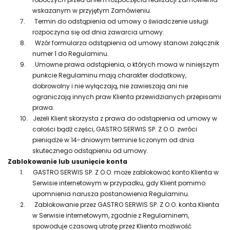
wskazanym w przyjętym Zamówieniu.
7.
Termin do odstąpienia od umowy o świadczenie usługi
rozpoczyna się od dnia zawarcia umowy.
8.
Wzór formularza odstąpienia od umowy stanowi załącznik
numer 1 do Regulaminu.
9.
Umowne prawa odstąpienia, o których mowa w niniejszym
punkcie Regulaminu mają charakter dodatkowy,
dobrowolny i nie wyłączają, nie zawieszają ani nie
ograniczają innych praw Klienta przewidzianych przepisami
prawa.
10.
Jeżeli Klient skorzysta z prawa do odstąpienia od umowy w
całości bądź części, GASTRO SERWIS SP. Z O.O. zwróci
pieniądze w 14-dniowym terminie liczonym od dnia
skutecznego odstąpieniu od umowy.
Zablokowanie lub usunięcie konta
1.
GASTRO SERWIS SP. Z O.O. może zablokować konto Klienta w
Serwisie internetowym w przypadku, gdy Klient pomimo
upomnienia narusza postanowienia Regulaminu.
2.
Zablokowanie przez GASTRO SERWIS SP. Z O.O. konta Klienta
w Serwisie internetowym, zgodnie z Regulaminem,
spowoduje czasową utratę przez Klienta możliwość