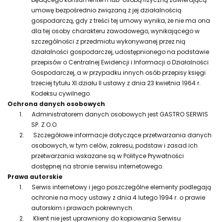
umowę bezpośrednio związaną z jej działalnością
gospodarczą, gdy z treści tej umowy wynika, że nie ma ona
dla tej osoby charakteru zawodowego, wynikającego w
szczególności z przedmiotu wykonywanej przez nią
działalności gospodarczej, udostępnionego na podstawie
przepisów o Centralnej Ewidencji i Informacji o Działalności
Gospodarczej, a w przypadku innych osób przepisy księgi
trzeciej tytułu XI działu II ustawy z dnia 23 kwietnia 1964 r.
Kodeksu cywilnego.
Ochrona danych osobowych
1.
Administratorem danych osobowych jest GASTRO SERWIS
SP. Z O.O.
2.
Szczegółowe informacje dotyczące przetwarzania danych
osobowych, w tym celów, zakresu, podstaw i zasad ich
przetwarzania wskazane są w Polityce Prywatności
dostępnej na stronie serwisu internetowego.
Prawa autorskie
1.
Serwis internetowy i jego poszczególne elementy podlegają
ochronie na mocy ustawy z dnia 4 lutego 1994 r. o prawie
autorskim i prawach pokrewnych.
2.
Klient nie jest uprawniony do kopiowania Serwisu