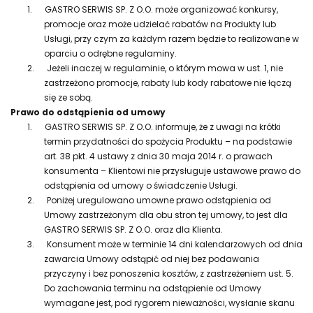
1.
GASTRO SERWIS SP. Z O.O. może organizować konkursy,
promocje oraz może udzielać rabatów na Produkty lub
Usługi, przy czym za każdym razem będzie to realizowane w
oparciu o odrębne regulaminy.
2.
Jeżeli inaczej w regulaminie, o którym mowa w ust. 1, nie
zastrzeżono promocje, rabaty lub kody rabatowe nie łączą
się ze sobą.
Prawo do odstąpienia od umowy
1.
GASTRO SERWIS SP. Z O.O. informuje, że z uwagi na krótki
termin przydatności do spożycia Produktu – na podstawie
art. 38 pkt. 4 ustawy z dnia 30 maja 2014 r. o prawach
konsumenta – Klientowi nie przysługuje ustawowe prawo do
odstąpienia od umowy o świadczenie Usługi.
2.
Poniżej uregulowano umowne prawo odstąpienia od
Umowy zastrzeżonym dla obu stron tej umowy, to jest dla
GASTRO SERWIS SP. Z O.O. oraz dla Klienta.
3.
Konsument może w terminie 14 dni kalendarzowych od dnia
zawarcia Umowy odstąpić od niej bez podawania
przyczyny i bez ponoszenia kosztów, z zastrzeżeniem ust. 5.
Do zachowania terminu na odstąpienie od Umowy
wymagane jest, pod rygorem nieważności, wysłanie skanu