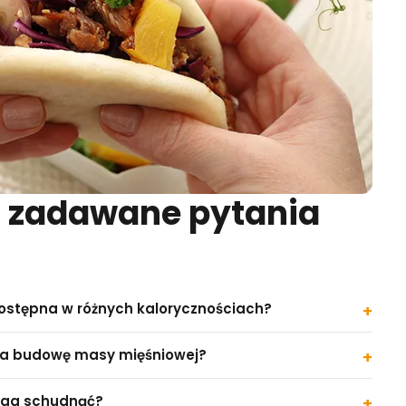
j zadawane pytania
dostępna w różnych kalorycznościach?
ga budowę masy mięśniowej?
aga schudnąć?