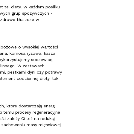
t tej diety. W każdym posiłku
zowych grup spożywczych -
 zdrowe tłuszcze w
y zbożowe o wysokiej wartości
zana, komosa ryżowa, kasza
 wykorzystujemy soczewicę,
oślinnego. W zestawach
ami, pestkami dyni czy potrawy
lement codziennej diety, tak
, które dostarczają energii
i temu procesy regeneracyjne
li zależy Ci też na redukcji
zy zachowaniu masy mięśniowej