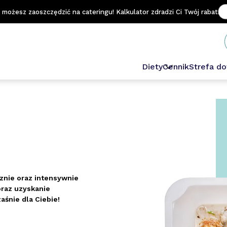
e możesz zaoszczędzić na cateringu! Kalkulator zdradzi Ci Twój rabat.
Diety
Cennik
Strefa d
Odchudzająca
Sportowa
Niski IG
Wegetariańska
Keto
Domowa
Niskowęglowodan
cznie oraz intensywnie
Dash
oraz uzyskanie
Lekkostrawna
aśnie dla Ciebie!
Wybór Menu Prem
Wybór Menu 1.2.3