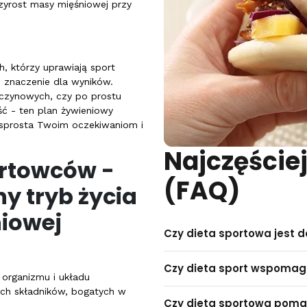
zyrost
masy mięśniowej
przy
h, którzy uprawiają sport
 znaczenie dla wyników.
yczynowych, czy po prostu
ć - ten plan żywieniowy
 sprosta Twoim oczekiwaniom i
Najczęście
ortowców -
(FAQ)
y tryb życia
iowej
Czy dieta sportowa jest 
Czy dieta sport wspoma
 organizmu i układu
ych składników, bogatych w
Czy dieta sportowa pom