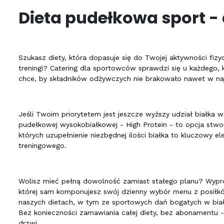
Dieta pudełkowa sport -
Szukasz diety, która dopasuje się do Twojej aktywności fizy
treningi? Catering dla sportowców sprawdzi się u każdego, k
chce, by składników odżywczych nie brakowało nawet w najb
Jeśli Twoim priorytetem jest jeszcze wyższy udział białka w 
pudełkowej wysokobiałkowej
- High Protein - to opcja stw
których uzupełnienie niezbędnej ilości białka to kluczowy e
treningowego.
Wolisz mieć pełną dowolność zamiast stałego planu? Wyp
której sam komponujesz swój dzienny wybór menu z posiłk
naszych dietach, w tym ze sportowych dań bogatych w bia
Bez konieczności zamawiania całej diety, bez abonamentu 
drzwi.