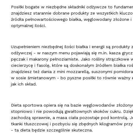
Posiłki bogate w niezbędne składniki odżywcze to fundamen
znajdziesz starannie dobrane produkty ze wszystkich kluc
źródła pełnowartościowego białka, węglowodany złożone i
optymalnej ilości.
Uzupełnieniem niezbędnej ilości białka i energii są produkt
odżywczej - w naszym menu pojawiają się m.in. kasza gryc
pęczak i makarony pełnoziarniste. Jako rośliny strączkowe
ciecierzycę i fasolę, które są doskonałym źródłem białka r
znajdziesz też dania z mini mozzarellą, suszonymi pomidor
w sosie śmietanowym - bo pyszne posiłki to równie ważny e
jak ich skład.
Dieta sportowa opiera się na bazie węglowodanów złożonych
stopniowo i nie powodują gwałtownych skoków cukru. Dzięk
zachodzą sprawnie, a masa ciała pozostaje pod kontrolą. Jeś
tkanki tłuszczowej i pozbyciu się zbędnych kilogramów pr
- ta dieta będzie szczególnie skuteczna.