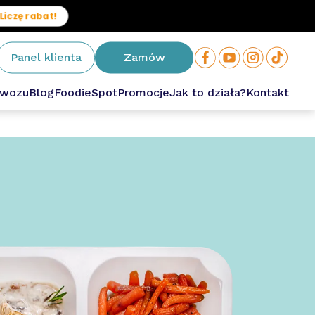
Liczę rabat!
Panel klienta
Zamów
owozu
Blog
FoodieSpot
Promocje
Jak to działa?
Kontakt
owa
ium