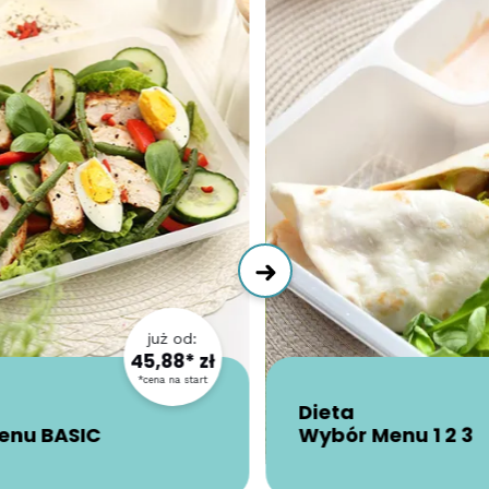
już od:
45,88* zł
*cena na start
Dieta
enu BASIC
Wybór Menu 1 2 3