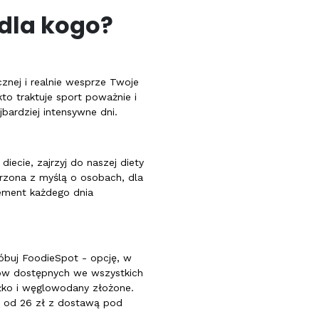
 dla kogo?
cznej i realnie wesprze Twoje
to traktuje sport poważnie i
ardziej intensywne dni.
diecie, zajrzyj do naszej
diety
orzona z myślą o osobach, dla
lement każdego dnia
róbuj
FoodieSpot
- opcję, w
ów dostępnych we wszystkich
łko i węglowodany złożone.
- od 26 zł z dostawą pod