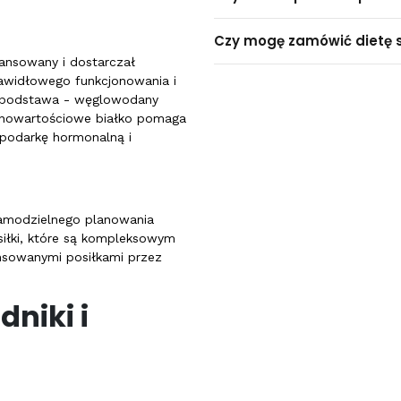
Czy mogę zamówić dietę
lansowany i dostarczał
awidłowego funkcjonowania i
to podstawa - węglowodany
ełnowartościowe białko pomaga
spodarkę hormonalną i
samodzielnego planowania
siłki, które są kompleksowym
ansowanymi posiłkami przez
dniki i