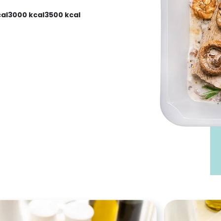
Wybór Menu Basic
al
3000 kcal
3500 kcal
High Protein