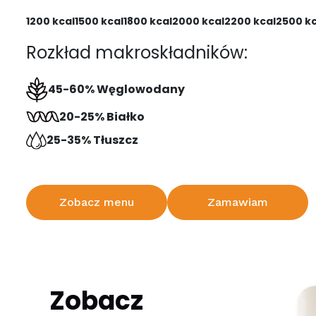
1200 kcal
1500 kcal
1800 kcal
2000 kcal
2200 kcal
2500 kc
Rozkład makroskładników:
45-60% Węglowodany
20-25% Białko
25-35% Tłuszcz
Zobacz menu
Zamawiam
Zobacz