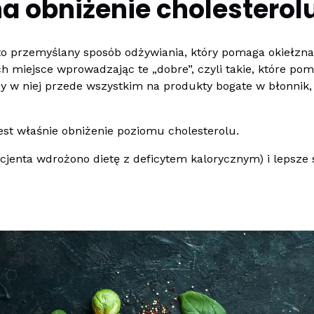
 na obniżenie cholesterol
to przemyślany sposób odżywiania, który pomaga okiełzna
ich miejsce wprowadzając te „dobre”, czyli takie, które 
y w niej przede wszystkim na produkty bogate w błonnik,
est właśnie obniżenie poziomu cholesterolu.
acjenta wdrożono dietę z deficytem kalorycznym) i lepsz