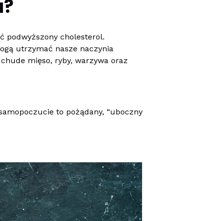
u?
ć podwyższony cholesterol.
pomogą utrzymać nasze naczynia
 chude mięso, ryby, warzywa oraz
e samopoczucie to pożądany, “uboczny