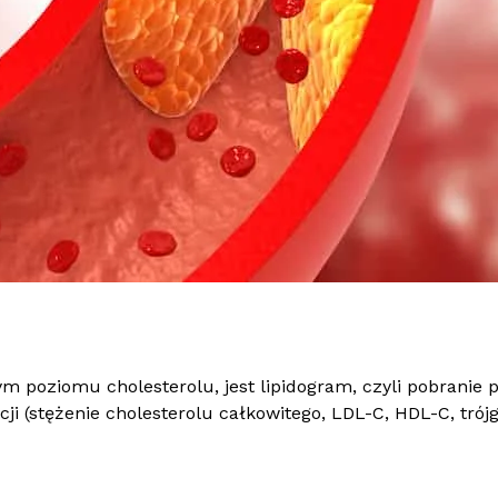
oziomu cholesterolu, jest lipidogram, czyli pobranie pr
cji (stężenie cholesterolu całkowitego, LDL-C, HDL-C, trój