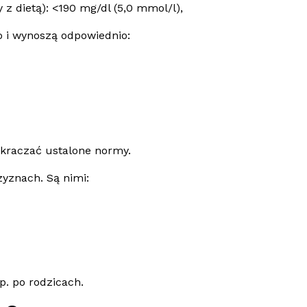
 z dietą): <190 mg/dl (5,0 mmol/l),
o i wynoszą odpowiednio:
ekraczać ustalone normy.
yznach. Są nimi:
. po rodzicach.