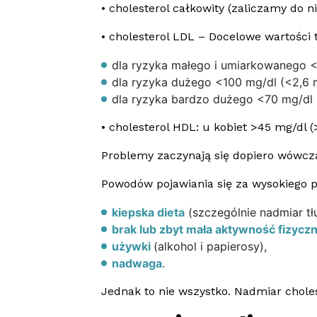
• cholesterol całkowity (zaliczamy do 
• cholesterol LDL – Docelowe wartości 
dla ryzyka małego i umiarkowanego <1
dla ryzyka dużego <100 mg/dl (<2,6 m
dla ryzyka bardzo dużego <70 mg/dl (
• cholesterol HDL: u kobiet >45 mg/dl 
Problemy zaczynają się dopiero wówcza
Powodów pojawiania się za wysokiego 
kiepska dieta
(szczególnie nadmiar t
brak lub zbyt mała aktywność fizyczn
używki
(alkohol i papierosy),
nadwaga
.
Jednak to nie wszystko. Nadmiar chole