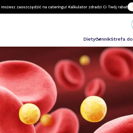
e możesz zaoszczędzić na cateringu! Kalkulator zdradzi Ci Twój rabat.
Diety
Cennik
Strefa d
Odchudzająca
Sportowa
Niski IG
Wegetariańska
Keto
Domowa
Niskowęglowodan
Dash
Lekkostrawna
Wybór Menu Prem
Wybór Menu 1.2.3