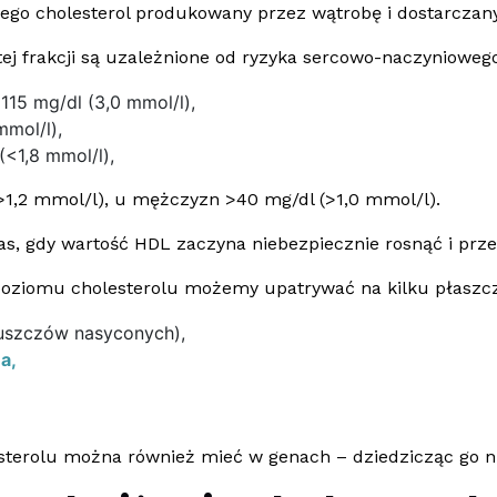
niego cholesterol produkowany przez wątrobę i dostarczany
tej frakcji są uzależnione od ryzyka sercowo-naczynioweg
15 mg/dl (3,0 mmol/l),
mol/l),
<1,8 mmol/l),
(>1,2 mmol/l), u mężczyzn >40 mg/dl (>1,0 mmol/l).
s, gdy wartość HDL zaczyna niebezpiecznie rosnąć i prz
poziomu cholesterolu możemy upatrywać na kilku płaszcz
łuszczów nasyconych),
a,
sterolu można również mieć w genach – dziedzicząc go np