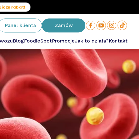
Liczę rabat!
Panel klienta
Zamów
owozu
Blog
FoodieSpot
Promocje
Jak to działa?
Kontakt
owa
ium