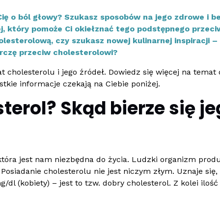
Cię o ból głowy? Szukasz sposobów na jego zdrowe i b
j, który pomoże Ci okiełznać tego podstępnego przeciw
esterolową, czy szukasz nowej kulinarnej inspiracji – 
arczę przeciw cholesterolowi?
cholesterolu i jego źródeł. Dowiedz się więcej na temat 
stkie informacje czekają na Ciebie poniżej.
terol? Skąd bierze się j
która jest nam niezbędna do życia. Ludzki organizm prod
osiadanie cholesterolu nie jest niczym złym. Uznaje się,
dl (kobiety) – jest to tzw. dobry cholesterol. Z kolei iloś