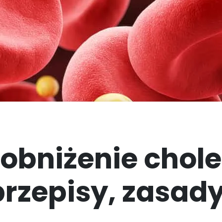
Wybór Menu Basic
High Protein
 obniżenie chole
przepisy, zasady