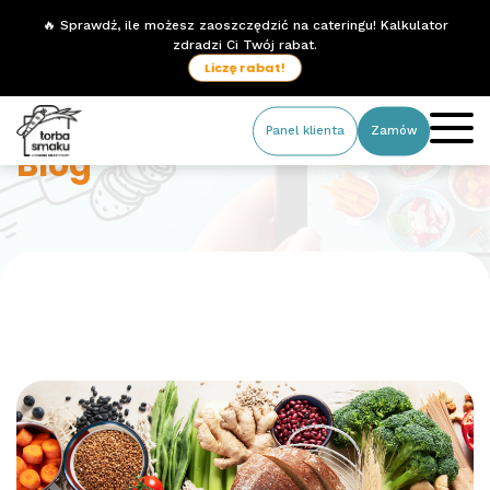
🔥 Sprawdź, ile możesz zaoszczędzić na cateringu! Kalkulator
zdradzi Ci Twój rabat.
Liczę rabat!
Panel klienta
Zamów
Blog