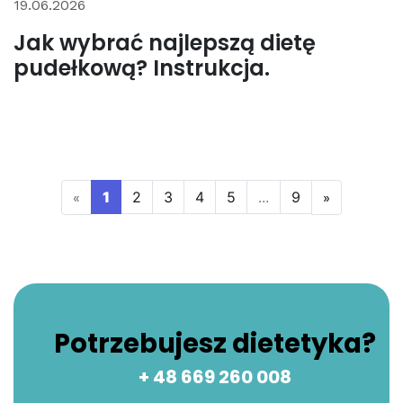
19.06.2026
Jak wybrać najlepszą dietę
pudełkową? Instrukcja.
(current)
1
2
3
4
5
...
9
«
»
Potrzebujesz dietetyka?
+ 48 669 260 008