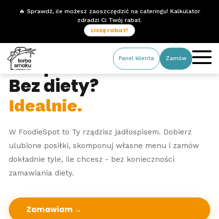
🔥 Sprawdź, ile możesz zaoszczędzić na cateringu! Kalkulator
zdradzi Ci Twój rabat.
Liczę rabat!
Bez planu?
Panel klienta
Zamów
Bez diety?
Idealnie.
W FoodieSpot to Ty rządzisz jadłospisem. Dobierz
ulubione posiłki, skomponuj własne menu i zamów
dokładnie tyle, ile chcesz - bez konieczności
zamawiania diety.
Zamawiam →