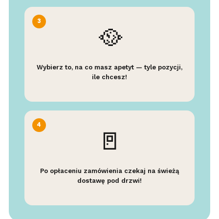
3
🥘
Wybierz to, na co masz apetyt — tyle pozycji,
ile chcesz!
4
🚪
Po opłaceniu zamówienia czekaj na świeżą
dostawę pod drzwi!