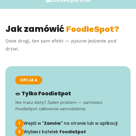
🚗
Dostawa pod drzwi
Jak zamówić
FoodieSpot?
Dwie drogi, ten sam efekt — pyszne jedzenie pod
drzwi.
OPCJA A
🥗 Tylko FoodieSpot
Nie masz diety? Żaden problem — zamówisz
FoodieSpot całkowicie samodzielnie.
Wejdź w
"Zamów"
na stronie lub w aplikacji
1
Wybierz kafelek
FoodieSpot
2