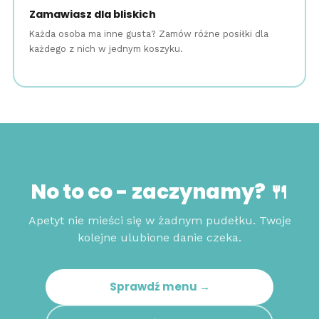
Zamawiasz dla bliskich
Każda osoba ma inne gusta? Zamów różne posiłki dla
każdego z nich w jednym koszyku.
No to co - zaczynamy? 🍴
Apetyt nie mieści się w żadnym pudełku. Twoje
kolejne ulubione danie czeka.
Sprawdź menu →