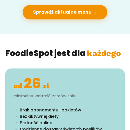
Sprawdź aktualne menu →
FoodieSpot jest dla
każdego
26
od
zł
minimalna wartość zamówienia
Brak abonamentu i pakietów
✓
Bez aktywnej diety
✓
Płatność online
✓
Codzienne dostawy świeżych posiłków
✓