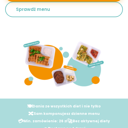
Sprawdź menu
🍽️
Dania ze wszystkich diet i nie tylko
🔀
Sam komponujesz dzienne menu
💳
🚀
Min. zamówienie: 26 zł
Bez aktywnej diety