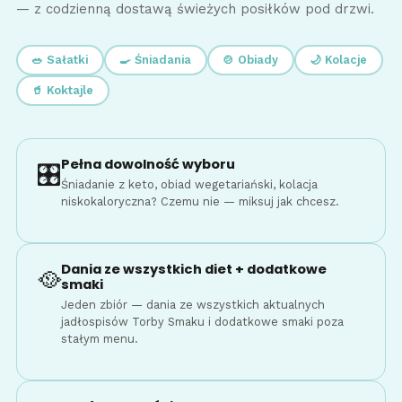
— z codzienną dostawą świeżych posiłków pod drzwi.
🥗 Sałatki
🍳 Śniadania
🍲 Obiady
🌙 Kolacje
🥤 Koktajle
Pełna dowolność wyboru
🎛️
Śniadanie z keto, obiad wegetariański, kolacja
niskokaloryczna? Czemu nie — miksuj jak chcesz.
Dania ze wszystkich diet + dodatkowe
🥘
smaki
Jeden zbiór — dania ze wszystkich aktualnych
jadłospisów Torby Smaku i dodatkowe smaki poza
stałym menu.