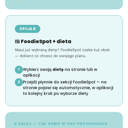
OPCJA B
🍱 FoodieSpot + dieta
Masz już wybraną dietę? FoodieSpot czeka tuż obok
— dobierz co chcesz do swojego planu.
Wybierz swoją
dietę
na stronie lub w
1
aplikacji
Przejdź płynnie do sekcji FoodieSpot — na
2
stronie pojawi się automatycznie, w aplikacji
to kolejny krok po wyborze diety
A DALEJ — TAK SAMO W OBU PRZYPADKACH