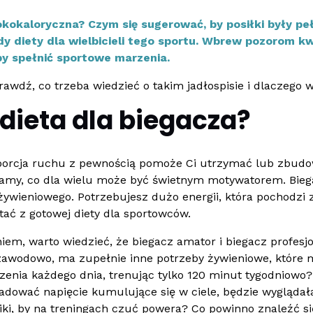
kokaloryczna? Czym się sugerować, by posiłki były peł
y diety dla wielbicieli tego sportu. Wbrew pozorom k
 by spełnić sportowe marzenia.
prawdź, co trzeba wiedzieć o takim jadłospisie i dlaczego
dieta dla biegacza?
porcja ruchu z pewnością pomoże Ci utrzymać lub zbudow
amy, co dla wielu może być świetnym motywatorem. Bieg
ywieniowego. Potrzebujesz dużo energii, która pochodzi 
tać z gotowej diety dla sportowców.
em, warto wiedzieć, że biegacz amator i biegacz profesjon
zawodowo, ma zupełnie inne potrzeby żywieniowe, które 
zenia każdego dnia, trenując tylko 120 minut tygodniowo? 
adować napięcie kumulujące się w ciele, będzie wyglądała
ki, by na treningach czuć powera? Co powinno znaleźć s