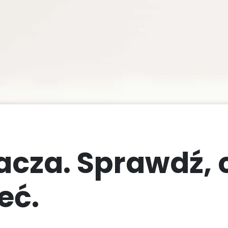
Wybór Menu Basic
High Protein
acza. Sprawdź, 
eć.