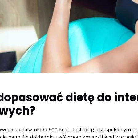
dopasować dietę do int
owych?
ego spalasz około 500 kcal. Jeśli bieg jest spokojnym 
cie na to, ile dokładnie Twój organizm spali kcal w czasi