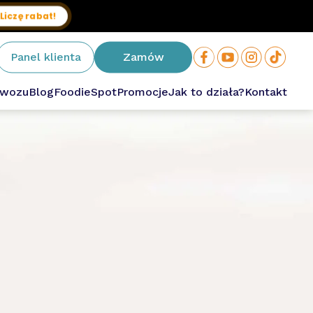
Liczę rabat!
Panel klienta
Zamów
owozu
Blog
FoodieSpot
Promocje
Jak to działa?
Kontakt
owa
ium