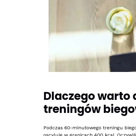
Dlaczego warto 
treningów bieg
Podczas 60-minutowego treningu biegow
oscyluje w granicach 400 kcal. Oczywiś