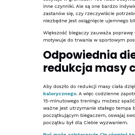
inne czynniki. Ale są one bardzo indy
zastanów się, czy rzeczywiście potrze
niezbędne jest osiągnięcie ujemnego b
Większość biegaczy zauważa poprawę w 
motywuje do trwania w sportowym pos
Odpowiednia die
redukcja masy c
Aby doszło do redukcji masy ciała dzię
kalorycznego
. A więc codzienne zapo
15-minutowego treningu możesz spalić o
ważne jest utrzymanie stałego tempa bie
początkującym biegaczem, oswajaj swoj
początku był dla Ciebie wyzwaniem.
Być może zainteresuje Cię również t