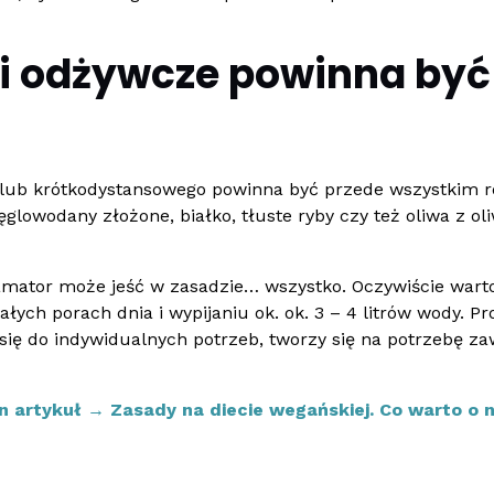
ki odżywcze powinna być
 lub krótkodystansowego powinna być przede wszystkim 
ęglowodany złożone, białko, tłuste ryby czy też oliwa z o
amator może jeść w zasadzie… wszystko. Oczywiście war
ych porach dnia i wypijaniu ok. ok. 3 – 4 litrów wody. Pro
ię do indywidualnych potrzeb, tworzy się na potrzebę z
en artykuł →
Zasady na diecie wegańskiej. Co warto o n