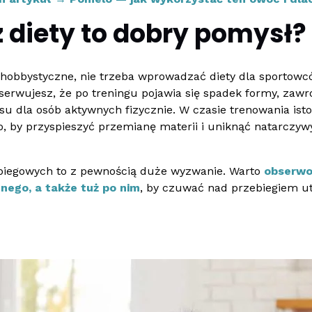
z diety to dobry pomysł?
ej hobbystyczne, nie trzeba wprowadzać diety dla sportow
serwujesz, że po treningu pojawia się spadek formy, zaw
 dla osób aktywnych fizycznie. W czasie trenowania istot
o, by przyspieszyć przemianę materii i uniknąć natarczyw
biegowych to z pewnością duże wyzwanie. Warto
obserwo
znego, a także tuż po nim
, by czuwać nad przebiegiem ut