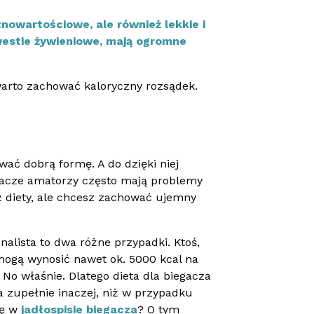
nowartościowe, ale również lekkie i
westie żywieniowe, mają ogromne
 warto zachować kaloryczny rozsądek.
ać dobrą formę. A do dzięki niej
acze amatorzy często mają problemy
z diety, ale chcesz zachować ujemny
alista to dwa różne przypadki. Ktoś,
mogą wynosić nawet ok. 5000 kcal na
No właśnie. Dlatego dieta dla biegacza
 zupełnie inaczej, niż w przypadku
ię w
jadłospisie biegacza
? O tym