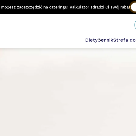
e możesz zaoszczędzić na cateringu! Kalkulator zdradzi Ci Twój rabat.
Diety
Cennik
Strefa d
Odchudzająca
Sportowa
Niski IG
Wegetariańska
Keto
Domowa
Niskowęglowodan
Dash
Lekkostrawna
Wybór Menu Prem
Wybór Menu 1.2.3