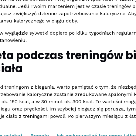
widualne. Jeśli Twoim marzeniem jest w czasie treningów 
bujesz zwiększyć dzienne zapotrzebowanie kaloryczne. Aby
ilansu kalorycznego w ciągu doby.
wyglądzie sylwetki dopiero po kilku tygodniach regular
tanowieniu.
ta podczas treningów b
iała
ki treningom z biegania, warto pamiętać o tym, że niezbę
trzebowanie kaloryczne zostanie zredukowane spalonymi ka
k. 150 kcal, a w 30 minut ok. 300 kcal. Te wartości mogą 
gu oraz prędkości. Im szybciej biegacz się porusza, tym wi
e ciało z treningami powoli. Po pierwszym miesiącu z łat
en artykuł →
Pomelo — jak wykorzystać ten owoc i dla