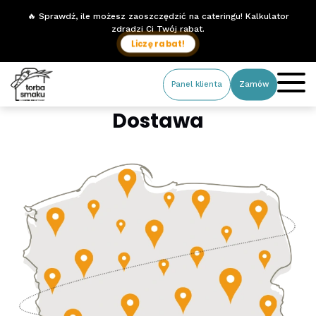
🔥 Sprawdź, ile możesz zaoszczędzić na cateringu! Kalkulator
zdradzi Ci Twój rabat.
Liczę rabat!
Panel klienta
Zamów
Dostawa