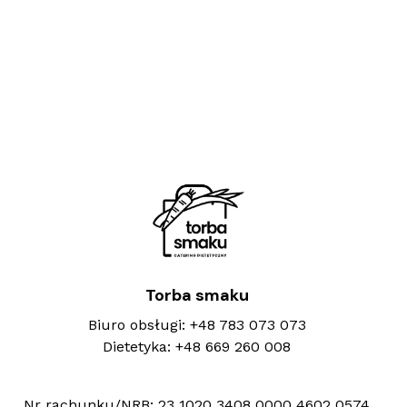
Torba smaku
Biuro obsługi:
+48 783 073 073
Dietetyka:
+48 669 260 008
Nr rachunku/NRB:
23 1020 3408 0000 4602 0574