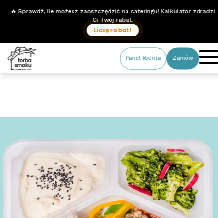
🔥 Sprawdź, ile możesz zaoszczędzić na cateringu! Kalkulator zdradzi
Ci Twój rabat.
Liczę rabat!
Panel klienta
Zamów