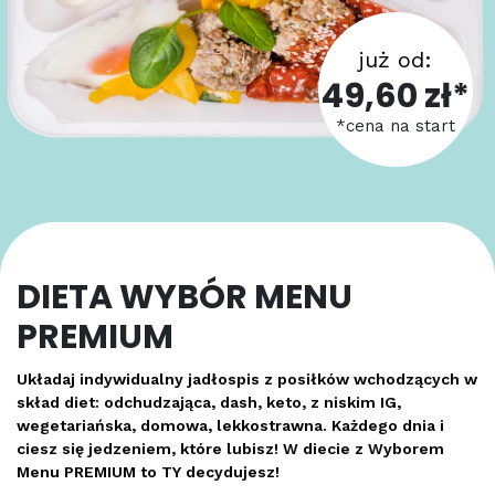
już od:
49,60 zł*
*cena na start
DIETA WYBÓR MENU
PREMIUM
Układaj indywidualny jadłospis z posiłków wchodzących w
skład diet: odchudzająca, dash, keto, z niskim IG,
wegetariańska, domowa, lekkostrawna. Każdego dnia i
ciesz się jedzeniem, które lubisz! W diecie z Wyborem
Menu PREMIUM to TY decydujesz!