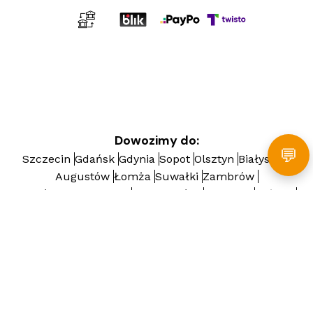
Dowozimy do:
💬
Szczecin
Gdańsk
Gdynia
Sopot
Olsztyn
Białystok
Augustów
Łomża
Suwałki
Zambrów
Gorzów Wielkopolski
Zielona Góra
Kargowa
Łężyca
Nowy Kisielin
Poznań
Szamotuły
Wągrowiec
Września
Gniezno
Grodzisk Wielkopolski
Bydgoszcz
Toruń
Warszawa
Wołomin
Ożarów Mazowiecki
Otwock
Legionowo
Piaseczno
Płock
Pruszków
Mszczonów
Żyrardów
Radom
Wyszków
Gostynin
Ciechanów
Płońsk
Pułtusk
Lublin
Oleśnica
Wrocław