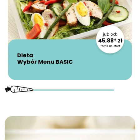
już od:
45,88* zł
*cena na start
Dieta
Wybór Menu BASIC