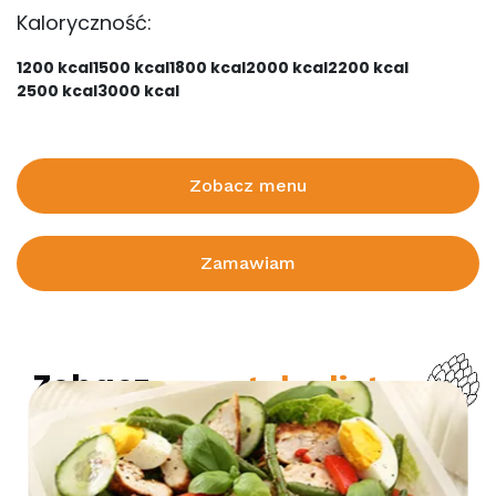
Kaloryczność:
1200 kcal
1500 kcal
1800 kcal
2000 kcal
2200 kcal
2500 kcal
3000 kcal
Zobacz menu
Zamawiam
Zobacz
pozostałe diety