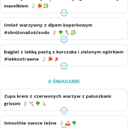
masełkiem
Omlet warzywny z dipem koperkowym
#obniżonailośćsodu
Bajgiel z lekką pastą z kurczaka i zielonym ogórkiem
#lekkostrawne
II ŚNIADANIE
Zupa krem z czerwonych warzyw z paluszkami
grissini
Smoothie owoce leśne