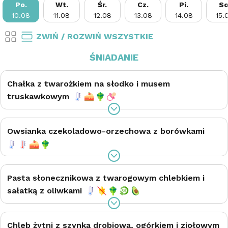
Po.
Wt.
Śr.
Cz.
Pi.
S
10.08
11.08
12.08
13.08
14.08
15.
ZWIŃ / ROZWIŃ WSZYSTKIE
ŚNIADANIE
Chałka z twarożkiem na słodko i musem
truskawkowym
Owsianka czekoladowo-orzechowa z borówkami
Pasta słonecznikowa z twarogowym chlebkiem i
sałatką z oliwkami
Chleb żytni z szynką drobiową, ogórkiem i ziołowym