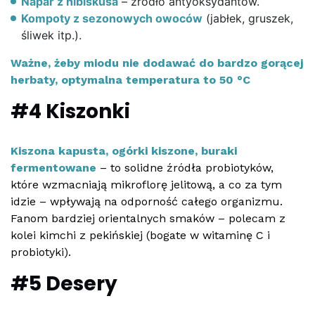
Napar z hibiskusa
– źródło antyoksydantów.
Kompoty z sezonowych owoców
(jabłek, gruszek,
śliwek itp.).
Ważne, żeby miodu nie dodawać do bardzo gorącej
herbaty, optymalna temperatura to 50 °C
#4 Kiszonki
Kiszona kapusta, ogórki kiszone, buraki
fermentowane
– to solidne źródła probiotyków,
które wzmacniają mikroflorę jelitową, a co za tym
idzie – wpływają na odporność całego organizmu.
Fanom bardziej orientalnych smaków – polecam z
kolei kimchi z pekińskiej (bogate w witaminę C i
probiotyki).
#5 Desery