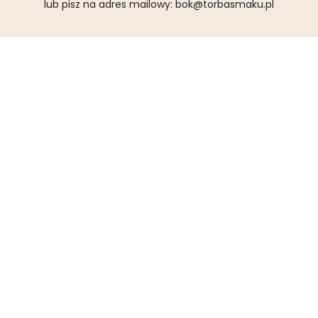
lub pisz na adres mailowy:
bok@torbasmaku.pl