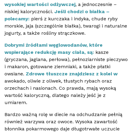
wysokiej wartości odżywczej
, a jednoczesnie –
niskiej kaloryczności.
Jeśli chodzi o białka –
polecamy:
pierś z kurczaka i indyka, chude ryby
morskie, jaja (szczególnie białka), twarogi i naturalne
jogurty, a także rośliny strączkowe.
Dobrymi źródłami
węglowodanów, które
wspierające redukcję masy ciała, są:
kasze
(gryczana, jaglana, perłowa), pełnoziarniste pieczywo
i makaron, gotowane ziemniaki, a także płatki
owsiane.
Zdrowe tłuszcze znajdziesz z kolei w
awokado, oliwie z oliwek, tłustych rybach oraz
orzechach i nasionach. Co prawda, mają wysoką
wartość kaloryczną, dlatego należy jeść je z
umiarem.
Bardzo ważną rolę w diecie na odchudzanie pełnią
również warzywa oraz owoce. Wysoka zawartość
błonnika pokarmowego daje długotrwałe uczucie