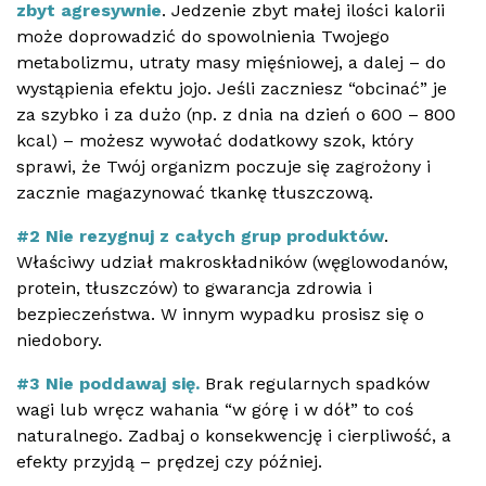
zbyt agresywnie
. Jedzenie zbyt małej ilości kalorii
może doprowadzić do spowolnienia Twojego
metabolizmu, utraty masy mięśniowej, a dalej – do
wystąpienia efektu jojo. Jeśli zaczniesz “obcinać” je
za szybko i za dużo (np. z dnia na dzień o 600 – 800
kcal) – możesz wywołać dodatkowy szok, który
sprawi, że Twój organizm poczuje się zagrożony i
zacznie magazynować tkankę tłuszczową.
#2 Nie rezygnuj z całych grup produktów
.
Właściwy udział makroskładników (węglowodanów,
protein, tłuszczów) to gwarancja zdrowia i
bezpieczeństwa. W innym wypadku prosisz się o
niedobory.
#3 Nie poddawaj się.
Brak regularnych spadków
wagi lub wręcz wahania “w górę i w dół” to coś
naturalnego. Zadbaj o konsekwencję i cierpliwość, a
efekty przyjdą – prędzej czy później.