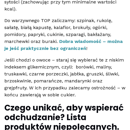
sytości (zachowując przy tym minimalne wartości
kcal).
Do warzywnego TOP zaliczamy: szpinak, rukolę,
sałatę, białą kapustę, kalafior, brokuły, ogórki,
pomidory, papryki, cukinie, szparagi, bakłażany,
marchewki oraz buraki.
Dobra wiadomość – można
je jeść praktycznie bez ograniczeń
!
Jeśli chodzi o owoce – staraj się wybierać te z niskim
indeksem glikemicznym, czyli: borówki, maliny,
truskawki, czarne porzeczki, jabłka, gruszki, śliwki,
brzoskwinie, pomarańcze, mandarynki oraz
grejpfruty. W ich przypadku zalecamy ostrożność – w
końcu zawierają w sobie cukier.
Czego unikać, aby wspierać
odchudzanie? Lista
produktów niepolecanych.