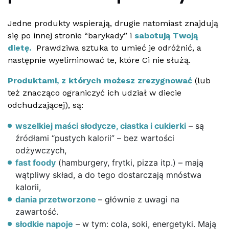
Jedne produkty wspierają, drugie natomiast znajdują
się po innej stronie “barykady” i
sabotują Twoją
dietę.
Prawdziwa sztuka to umieć je odróżnić, a
następnie wyeliminować te, które Ci nie służą.
Produktami, z których możesz zrezygnować
(lub
też znacząco ograniczyć ich udział w diecie
odchudzającej), są:
wszelkiej maści słodycze, ciastka i cukierki
– są
źródłami “pustych kalorii” – bez wartości
odżywczych,
fast foody
(hamburgery, frytki, pizza itp.) – mają
wątpliwy skład, a do tego dostarczają mnóstwa
kalorii,
dania przetworzone
– głównie z uwagi na
zawartość.
słodkie napoje
– w tym: cola, soki, energetyki. Mają