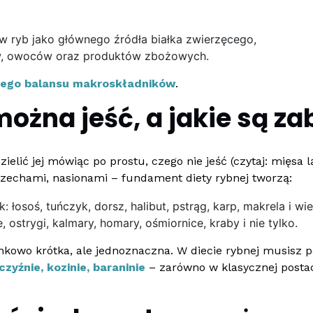
 ryb jako głównego źródła białka zwierzęcego,
yw, owoców oraz produktów zbożowych.
nego balansu makroskładników
.
ożna jeść, a jakie są z
zielić jej mówiąc po prostu, czego nie jeść (czytaj: mięsa
zechami, nasionami – fundament diety rybnej tworzą:
k: łosoś, tuńczyk, dorsz, halibut, pstrąg, karp, makrela i wie
, ostrygi, kalmary, homary, ośmiornice, kraby i nie tylko.
nkowo krótka, ale jednoznaczna. W diecie rybnej musisz p
czyźnie, kozinie, baraninie
– zarówno w klasycznej postac