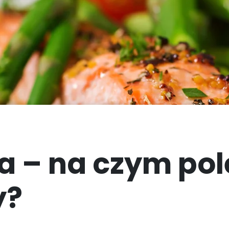
Wybór Menu Basic
High Protein
a – na czym pole
y?