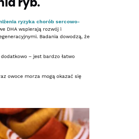
ia ryb.
niżenia ryzyka chorób sercowo-
we DHA wspierają rozwój i
egeneracyjnymi. Badania dowodzą, że
a dodatkowo – jest bardzo łatwo
 oraz owoce morza mogą okazać się