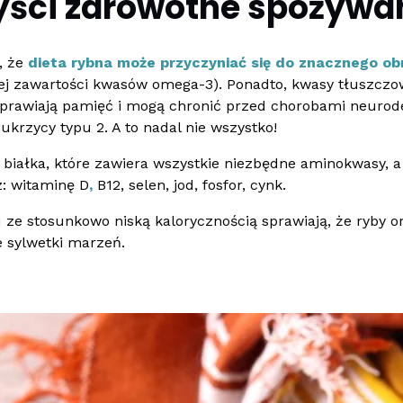
yści zdrowotne spożywan
, że
dieta rybna może przyczyniać się do znacznego ob
ej zawartości kwasów omega-3). Ponadto, kwasy tłuszczo
rawiają pamięć i mogą chronić przed chorobami neurod
ukrzycy typu 2. A to nadal nie wszystko!
 białka, które zawiera wszystkie niezbędne aminokwasy, 
z: witaminę D
,
B12, selen, jod, fosfor, cynk.
 ze stosunkowo niską kalorycznością sprawiają, że ryby
sylwetki marzeń.