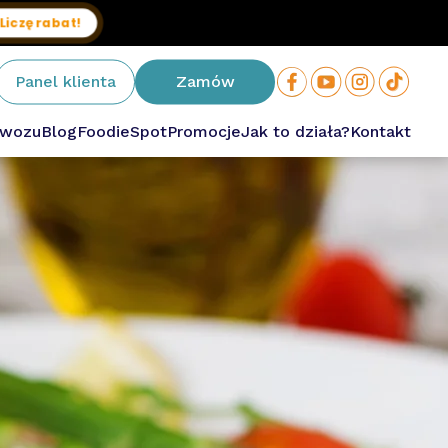
Liczę rabat!
Panel klienta
Zamów
owozu
Blog
FoodieSpot
Promocje
Jak to działa?
Kontakt
owa
ium