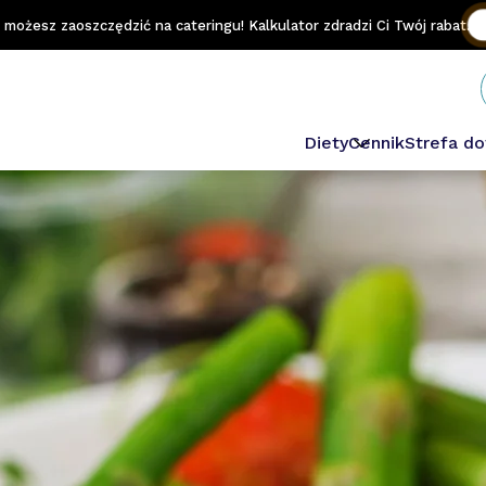
e możesz zaoszczędzić na cateringu! Kalkulator zdradzi Ci Twój rabat.
Diety
Cennik
Strefa d
Odchudzająca
Sportowa
Niski IG
Wegetariańska
Keto
Domowa
Niskowęglowodan
Dash
Lekkostrawna
Wybór Menu Prem
Wybór Menu 1.2.3